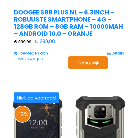
DOOGEE S88 PLUS NL – 6.3INCH –
ROBUUSTE SMARTPHONE – 4G –
128GB ROM – 8GB RAM – 10000MAH
– ANDROID 10.0 – ORANJE
Oorspronkelijke
Huidige
€
299,00
€
339,99
prijs
prijs
Toevoegen aan
Details
was:
is:
winkelwagen
Vergelijk
€ 339,99.
€ 299,00.
Niet op voorraad
-12%