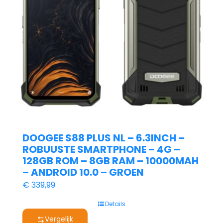
DOOGEE S88 PLUS NL – 6.3INCH –
ROBUUSTE SMARTPHONE – 4G –
128GB ROM – 8GB RAM – 10000MAH
– ANDROID 10.0 – GROEN
€
339,99
Details
Vergelijk