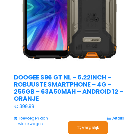
DOOGEE S96 GT NL – 6.22INCH –
ROBUUSTE SMARTPHONE – 4G –
256GB – 63A50MAH – ANDROID 12 –
ORANJE
€
399,99
Toevoegen aan
Details
winkelwagen
Vergelijk