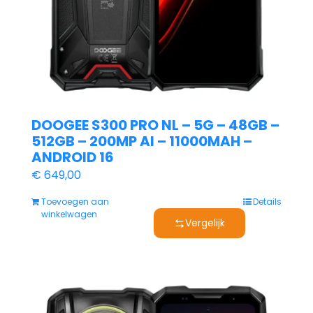
DOOGEE S300 PRO NL – 5G – 48GB –
512GB – 200MP AI – 11000MAH –
ANDROID 16
€
649,00
Toevoegen aan
Details
winkelwagen
Vergelijk