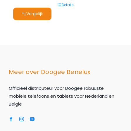
prijs
prijs
Details
was:
is:
Vergelijk
€ 599,00.
€ 529,00.
Meer over Doogee Benelux
Officieel distributeur voor Doogee robuuste
mobiele telefoons en tablets voor Nederland en
België