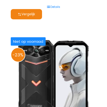
prijs
prijs
Details
was:
is:
Vergelijk
€ 579,00.
€ 529,00.
Niet op voorraad
-23%