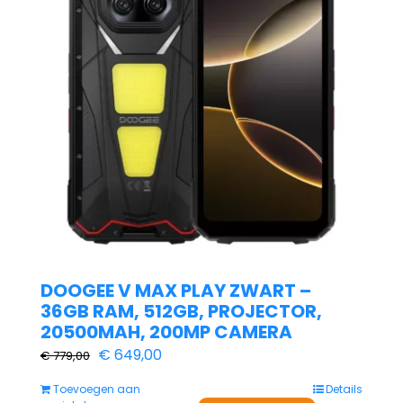
DOOGEE V MAX PLAY ZWART –
36GB RAM, 512GB, PROJECTOR,
20500MAH, 200MP CAMERA
Oorspronkelijke
Huidige
€
649,00
€
779,00
prijs
prijs
Toevoegen aan
Details