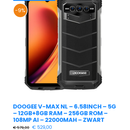
-9%
DOOGEE V-MAX NL – 6.58INCH – 5G
– 12GB+8GB RAM – 256GB ROM –
108MP AI – 22000MAH – ZWART
Oorspronkelijke
Huidige
€
529,00
€
579,00