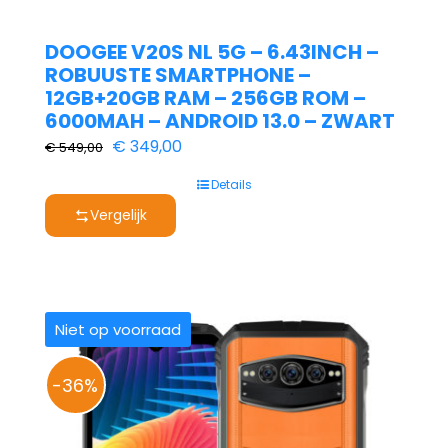
DOOGEE V20S NL 5G – 6.43INCH –
ROBUUSTE SMARTPHONE –
12GB+20GB RAM – 256GB ROM –
6000MAH – ANDROID 13.0 – ZWART
Oorspronkelijke
Huidige
€
349,00
€
549,00
prijs
prijs
Details
was:
is:
Vergelijk
€ 549,00.
€ 349,00.
Niet op voorraad
-36%