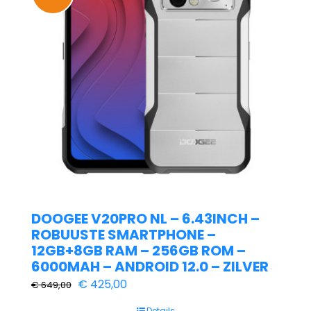
DOOGEE V20PRO NL – 6.43INCH –
ROBUUSTE SMARTPHONE –
12GB+8GB RAM – 256GB ROM –
6000MAH – ANDROID 12.0 – ZILVER
Oorspronkelijke
Huidige
€
425,00
€
649,00
prijs
prijs
Details