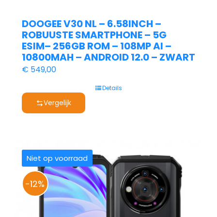
DOOGEE V30 NL – 6.58INCH –
ROBUUSTE SMARTPHONE – 5G
ESIM– 256GB ROM – 108MP AI –
10800MAH – ANDROID 12.0 – ZWART
€
549,00
Details
Vergelijk
Niet op voorraad
-12%