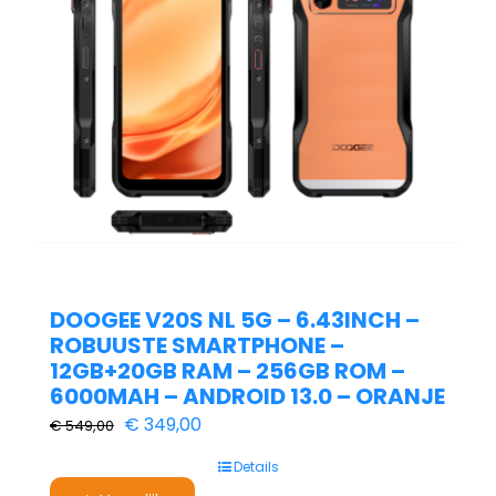
DOOGEE V20S NL 5G – 6.43INCH –
ROBUUSTE SMARTPHONE –
12GB+20GB RAM – 256GB ROM –
6000MAH – ANDROID 13.0 – ORANJE
Oorspronkelijke
Huidige
€
349,00
€
549,00
prijs
prijs
Details
was:
is: