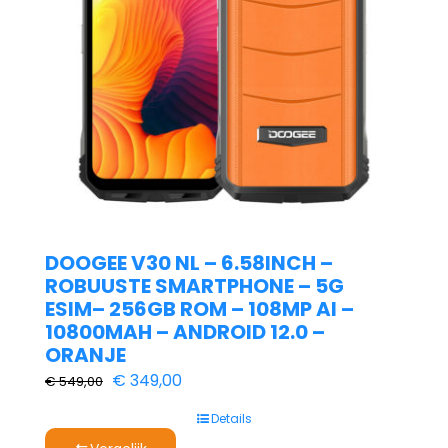
DOOGEE V30 NL – 6.58INCH –
ROBUUSTE SMARTPHONE – 5G
ESIM– 256GB ROM – 108MP AI –
10800MAH – ANDROID 12.0 –
ORANJE
Oorspronkelijke
Huidige
€
349,00
€
549,00
prijs
prijs
Details
was:
is: