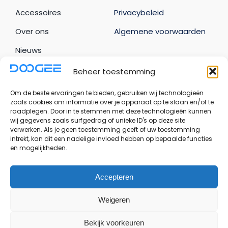
Accessoires
Privacybeleid
Over ons
Algemene voorwaarden
Nieuws
Beheer toestemming
Uw account
Om de beste ervaringen te bieden, gebruiken wij technologieën
Bestellingen
zoals cookies om informatie over je apparaat op te slaan en/of te
raadplegen. Door in te stemmen met deze technologieën kunnen
Adresgegevens
wij gegevens zoals surfgedrag of unieke ID's op deze site
verwerken. Als je geen toestemming geeft of uw toestemming
Accountgegevens
intrekt, kan dit een nadelige invloed hebben op bepaalde functies
en mogelijkheden.
Uitloggen
Accepteren
© Copyright - 2026 | Doogee Benelux - Onderdeel
Weigeren
van Bevani B.V.
Bekijk voorkeuren