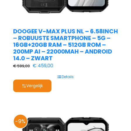
DOOGEE V-MAX PLUS NL – 6.58INCH
– ROBUUSTE SMARTPHONE – 5G –
16GB+20GB RAM – 512GB ROM –
200MP AI – 22000MAH – ANDROID
14.0 – ZWART
Oorspronkelijke
Huidige
€
459,00
€
599,00
prijs
prijs
Details
was:
is:
Vergelijk
€ 599,00.
€ 459,00.
-9%