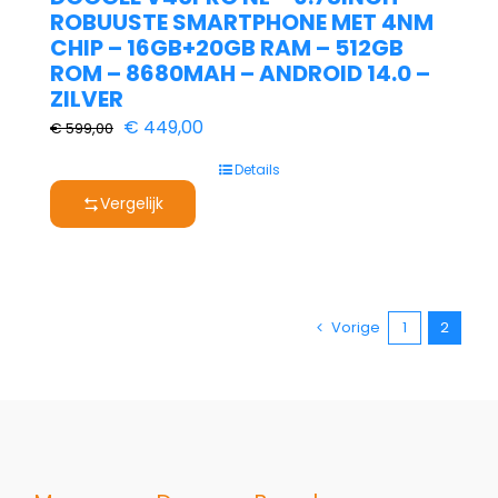
ROBUUSTE SMARTPHONE MET 4NM
CHIP – 16GB+20GB RAM – 512GB
ROM – 8680MAH – ANDROID 14.0 –
ZILVER
Oorspronkelijke
Huidige
€
449,00
€
599,00
prijs
prijs
Details
was:
is:
Vergelijk
€ 599,00.
€ 449,00.
Vorige
1
2