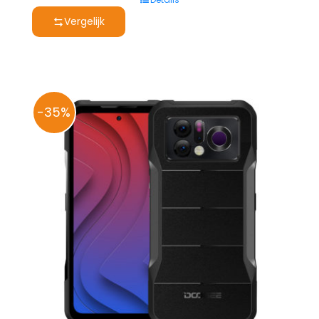
was:
is:
Vergelijk
€ 649,00.
€ 425,00.
-35%