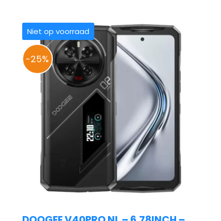
Niet op voorraad
-25%
DOOGEE V40PRO NL – 6.78INCH –