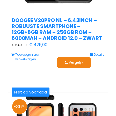
DOOGEE V20PRO NL – 6.43INCH –
ROBUUSTE SMARTPHONE –
12GB+8GB RAM – 256GB ROM –
6000MAH – ANDROID 12.0 – ZWART
Oorspronkelijke
Huidige
€
425,00
€
649,00
prijs
prijs
Toevoegen aan
Details
was:
is:
winkelwagen
Vergelijk
€ 649,00.
€ 425,00.
Niet op voorraad
-36%