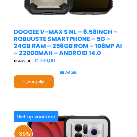
DOOGEE V-MAX S NL – 6.58INCH –
ROBUUSTE SMARTPHONE – 5G –
24GB RAM – 256GB ROM – 108MP AI
– 22000MAH – ANDROID 14.0
Oorspronkelijke
Huidige
€
339,00
€
499,00
prijs
prijs
Details
was:
is:
Vergelijk
€ 499,00.
€ 339,00.
Niet op voorraad
-35%