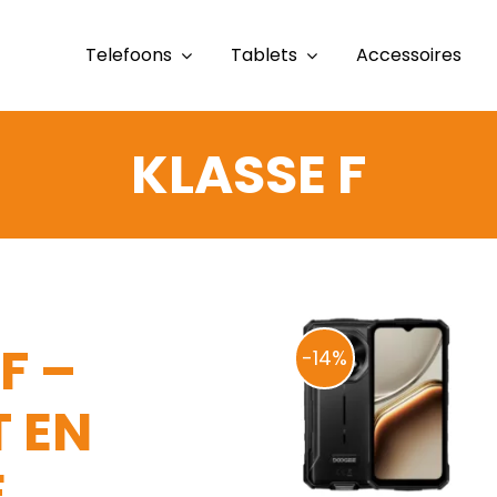
Telefoons
Tablets
Accessoires
KLASSE F
F –
-14%
T EN
E