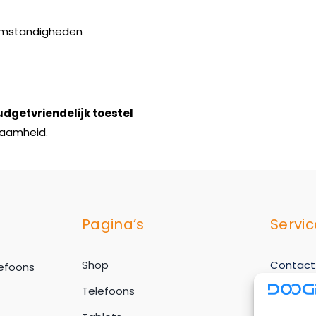
e omstandigheden
dgetvriendelijk toestel
zaamheid.
Pagina’s
Servic
Shop
Contact
lefoons
Telefoons
Klantens