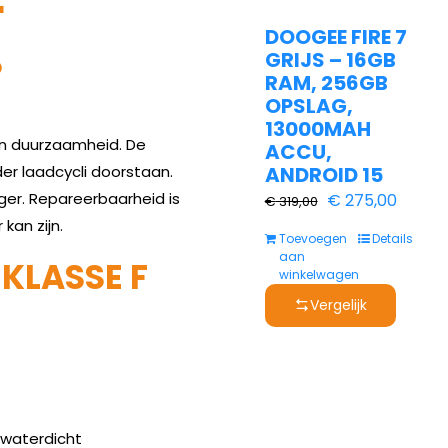
DOOGEE FIRE 7
GRIJS – 16GB
?
RAM, 256GB
OPSLAG,
13000MAH
en duurzaamheid. De
ACCU,
er laadcycli doorstaan.
ANDROID 15
ger. Repareerbaarheid is
Oorspronkelijk
Huidig
€
275,00
€
319,00
kan zijn.
prijs
prijs
Toevoegen
Details
was:
is:
aan
KLASSE F
winkelwagen
€ 319,00.
€ 275,
Vergelijk
 waterdicht