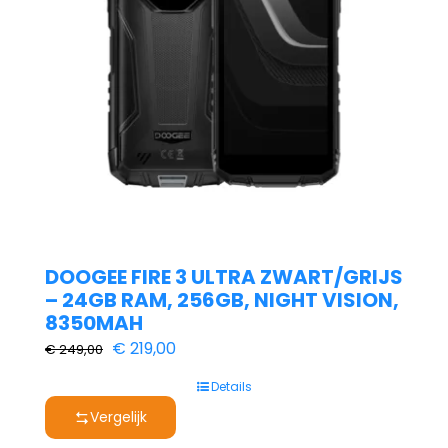
DOOGEE FIRE 3 ULTRA ZWART/GRIJS
– 24GB RAM, 256GB, NIGHT VISION,
8350MAH
Oorspronkelijke
Huidige
€
219,00
€
249,00
prijs
prijs
Details
was:
is:
Vergelijk
€ 249,00.
€ 219,00.