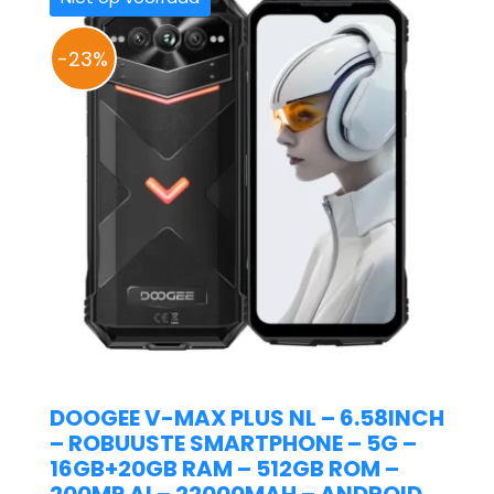
-23%
DOOGEE V-MAX PLUS NL – 6.58INCH
– ROBUUSTE SMARTPHONE – 5G –
16GB+20GB RAM – 512GB ROM –