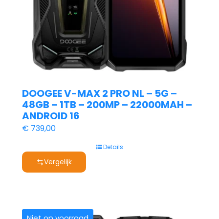
DOOGEE V-MAX 2 PRO NL – 5G –
48GB – 1TB – 200MP – 22000MAH –
ANDROID 16
€
739,00
Details
Vergelijk
Niet op voorraad