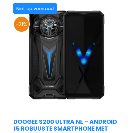
Niet op voorraad
-21%
DOOGEE S200 ULTRA NL – ANDROID
15 ROBUUSTE SMARTPHONE MET