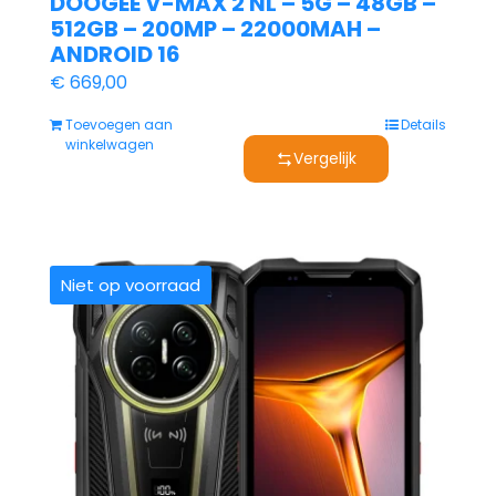
DOOGEE V-MAX 2 NL – 5G – 48GB –
512GB – 200MP – 22000MAH –
ANDROID 16
€
669,00
Toevoegen aan
Details
winkelwagen
Vergelijk
Niet op voorraad