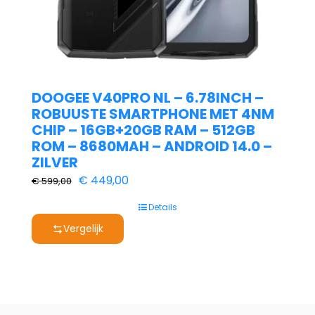
DOOGEE V40PRO NL – 6.78INCH –
ROBUUSTE SMARTPHONE MET 4NM
CHIP – 16GB+20GB RAM – 512GB
ROM – 8680MAH – ANDROID 14.0 –
ZILVER
Oorspronkelijke
Huidige
€
449,00
€
599,00
prijs
prijs
Details
was:
is:
Vergelijk
€ 599,00.
€ 449,00.