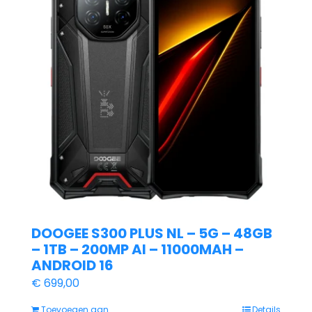
DOOGEE S300 PLUS NL – 5G – 48GB
– 1TB – 200MP AI – 11000MAH –
ANDROID 16
€
699,00
Toevoegen aan
Details