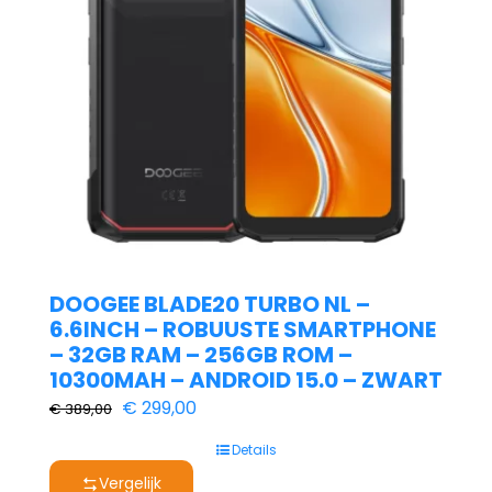
DOOGEE BLADE20 TURBO NL –
6.6INCH – ROBUUSTE SMARTPHONE
– 32GB RAM – 256GB ROM –
10300MAH – ANDROID 15.0 – ZWART
Oorspronkelijke
Huidige
€
299,00
€
389,00
prijs
prijs
Details
was:
is:
Vergelijk