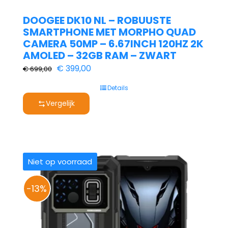
DOOGEE DK10 NL – ROBUUSTE
SMARTPHONE MET MORPHO QUAD
CAMERA 50MP – 6.67INCH 120HZ 2K
AMOLED – 32GB RAM – ZWART
Oorspronkelijke
Huidige
€
399,00
€
699,00
prijs
prijs
Details
was:
is:
Vergelijk
€ 699,00.
€ 399,00.
Niet op voorraad
-13%