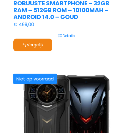
ROBUUSTE SMARTPHONE – 32GB
RAM – 512GB ROM – 10100MAH –
ANDROID 14.0 – GOUD
€
499,00
Details
Vergelijk
Niet op voorraad