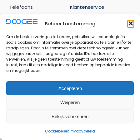
Telefoons
Klantenservice
Tablets
Veelgestelde vragen
Beheer toestemming
Accessoires
Privacybeleid
Om de beste ervaringen te bieden, gebruiken wij technologieën
Over ons
Algemene voorwaarden
zoals cookies om informatie over je apparaat op te slaan en/of te
raadplegen. Door in te stemmen met deze technologieën kunnen
Nieuws
wij gegevens zoals surfgedrag of unieke ID's op deze site
verwerken. Als je geen toestemming geeft of uw toestemming
intrekt, kan dit een nadelige invloed hebben op bepaalde functies
Uw account
en mogelijkheden.
Bestellingen
Accepteren
Adresgegevens
Weigeren
Accountgegevens
Uitloggen
Bekijk voorkeuren
Cookiebeleid
Privacybeleid