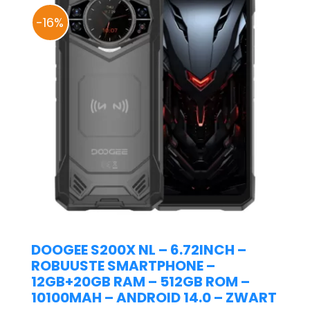
-16%
DOOGEE S200X NL – 6.72INCH –
ROBUUSTE SMARTPHONE –
12GB+20GB RAM – 512GB ROM –
10100MAH – ANDROID 14.0 – ZWART