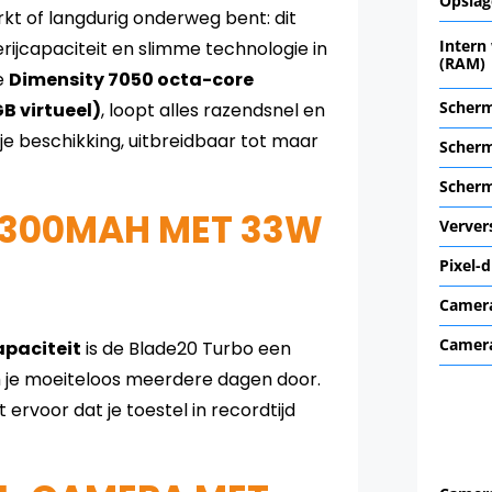
Opslag
erkt of langdurig onderweg bent: dit
Intern
ijcapaciteit en slimme technologie in
(RAM)
e
Dimensity 7050 octa-core
Scherm
B virtueel)
, loopt alles razendsnel en
je beschikking, uitbreidbaar tot maar
Scherm
Scher
0300MAH MET 33W
Verver
Pixel-d
Camer
Camera
paciteit
is de Blade20 Turbo een
om je moeiteloos meerdere dagen door.
 ervoor dat je toestel in recordtijd