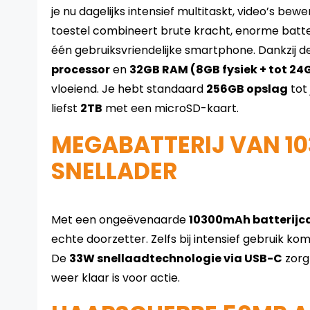
je nu dagelijks intensief multitaskt, video’s bew
toestel combineert brute kracht, enorme batter
één gebruiksvriendelijke smartphone. Dankzij d
processor
en
32GB RAM (8GB fysiek + tot 24G
vloeiend. Je hebt standaard
256GB opslag
tot 
liefst
2TB
met een microSD-kaart.
MEGABATTERIJ VAN 1
SNELLADER
Met een ongeëvenaarde
10300mAh batterijca
echte doorzetter. Zelfs bij intensief gebruik k
De
33W snellaadtechnologie via USB-C
zorgt
weer klaar is voor actie.