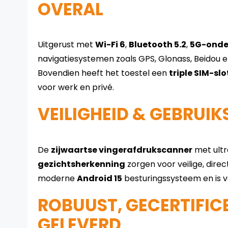
OVERAL
Uitgerust met
Wi-Fi 6
,
Bluetooth 5.2
,
5G-onde
navigatiesystemen zoals GPS, Glonass, Beidou en G
Bovendien heeft het toestel een
triple SIM-slo
voor werk en privé.
VEILIGHEID & GEBRUI
De
zijwaartse vingerafdrukscanner
met ultr
gezichtsherkenning
zorgen voor veilige, direc
moderne
Android 15
besturingssysteem en is 
ROBUUST, GECERTIFIC
GELEVERD