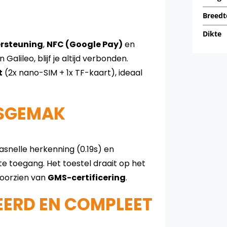
Breedt
Dikte
rsteuning
,
NFC (Google Pay)
en
alileo, blijf je altijd verbonden.
t
(2x nano-SIM + 1x TF-kaart), ideaal
KSGEMAK
asnelle herkenning (0.19s) en
te toegang. Het toestel draait op het
voorzien van
GMS-certificering
.
EERD EN COMPLEET