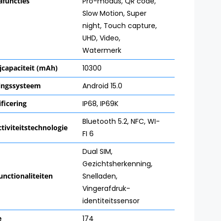
functies
Pro-modus
,
QR code
,
Slow Motion
,
Super
night
,
Touch capture
,
UHD
,
Video
,
Watermerk
ijcapaciteit (mAh)
10300
ingssysteem
Android 15.0
ificering
IP68
,
IP69K
Bluetooth 5.2
,
NFC
,
WI-
tiviteitstechnologie
FI 6
Dual SIM
,
Gezichtsherkenning
,
unctionaliteiten
Snelladen
,
Vingerafdruk-
identiteitssensor
e
174