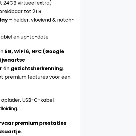
 24GB virtueel extra)
breidbaar tot 2TB
lay
– helder, vloeiend & notch-
stabiel en up-to-date
an
5G, WiFi 6, NFC (Google
ijwaartse
r
én
gezichtsherkenning
.
met premium features voor een
 oplader, USB-C-kabel,
leiding.
rvaar premium prestaties
skaartje.