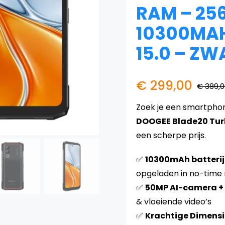
RAM – 25
10300MAH
15.0 – ZW
€
299,00
€
389,0
Zoek je een smartphon
DOOGEE Blade20 Tu
een scherpe prijs.
✅
10300mAh batterij
opgeladen in no-time
✅
50MP AI-camera + 
& vloeiende video’s
✅
Krachtige Dimensi