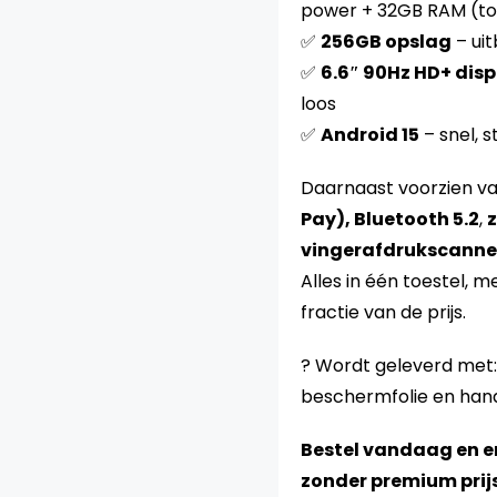
power + 32GB RAM (tot
✅
256GB opslag
– uit
✅
6.6″ 90Hz HD+ disp
loos
✅
Android 15
– snel, 
Daarnaast voorzien v
Pay), Bluetooth 5.2
,
z
vingerafdrukscanne
Alles in één toestel, 
fractie van de prijs.
? Wordt geleverd met:
beschermfolie en hand
Bestel vandaag en e
zonder premium prij