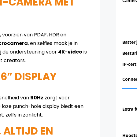
I-CAMERA MET
Camera
, voorzien van PDAF, HDR en
Batter
crocamera
, en selfies maak je in
ij de ondersteuning voor
4K-video
is
Bestur
t creators.
IP-cert
.6” DISPLAY
Connec
snelheid van
90Hz
zorgt voor
-loze punch-hole display biedt een
Extra f
zelfs in zonlicht.
 ALTIJD EN
Hoogt