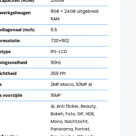
capaciteit (ROM)
256GB
8GB + 24GB uitgebreid
 werkgeheugen
RAM
diagonaal (inch)
6.6
resolutie
720×1612
mtype
IPS-LCD
singssnelheid
90Hz
ichtheid
269 PPI
a
2MP Macro
,
50MP AI
 voorzijde
16MP
AI
,
Anti flicker
,
Beauty
,
Bokeh
,
Foto
,
GIF
,
HDR
,
Mono
,
Nachtzicht
,
Panorama
,
Portret
,