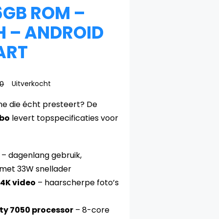
6GB ROM –
 – ANDROID
ART
0
Uitverkocht
Oorspronkelijke
Huidige
e die écht presteert? De
prijs
prijs
rbo
levert topspecificaties voor
was:
is:
€ 389,00.
€ 299,00.
– dagenlang gebruik,
 met 33W snellader
4K video
– haarscherpe foto’s
ty 7050 processor
– 8-core