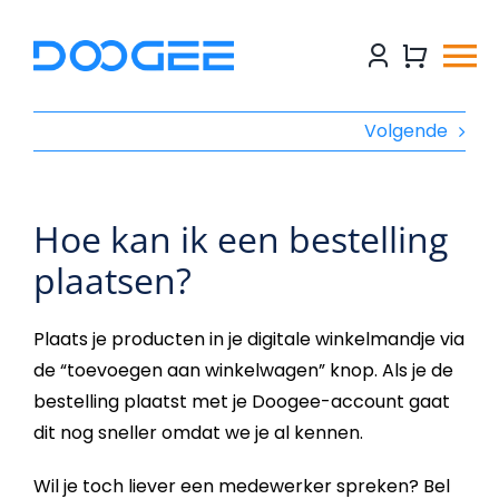
Ga
naar
To
inhoud
TELEFOONS
Volgende
Na
TABLETS
Hoe kan ik een bestelling
ACCESSOIRES
plaatsen?
NIEUWS
Plaats je producten in je digitale winkelmandje via
de “toevoegen aan winkelwagen” knop. Als je de
bestelling plaatst met je Doogee-account gaat
dit nog sneller omdat we je al kennen.
Wil je toch liever een medewerker spreken? Bel