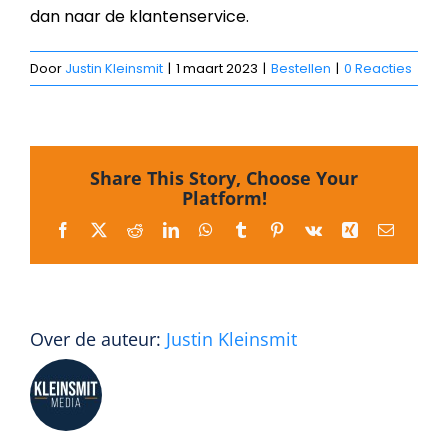
dan naar de klantenservice.
Door
Justin Kleinsmit
|
1 maart 2023
|
Bestellen
|
0 Reacties
Share This Story, Choose Your
Platform!
Facebook
X
Reddit
LinkedIn
WhatsApp
Tumblr
Pinterest
Vk
Xing
E-
mail
Over de auteur:
Justin Kleinsmit